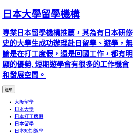
日本大學留學機構
專業日本留學機構推薦，其為有日本研修
史的大學生成功辦理赴日留學、遊學，無
論是在打工度假，還是回國工作，都有明
顯的優勢, 短期遊學會有很多的工作機會
和發展空間。
跳
選單
至
大阪留學
內
日本大學
容
日本打工度假
日本留學
日本短期遊學