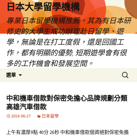
日本大學留學機構
專業日本留學機構推薦，其為有日本研
修史的大學生成功辦理赴日留學、遊
學，無論是在打工度假，還是回國工
作，都有明顯的優勢, 短期遊學會有很
多的工作機會和發展空間。
跳
搜
選單
至
尋
內
關
容
鍵
中和機車借款對保密免擔心品牌規劃分類
字:
高雄汽車借款
2018-06-27
日本留學
上午有濃厚9點 40分 26秒 中和機車借款個資絕對保密免擔