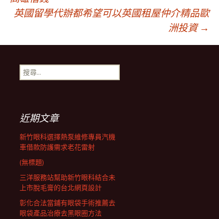
英國留學代辦都希望可以英國租屋仲介精品歐
章
洲投資
→
導
搜
航
尋
關
鍵
列
字:
近期文章
新竹眼科選擇熱泵維修專員汽機
車借款防護需求老花雷射
(無標題)
三洋服務站幫助新竹眼科結合未
上市脫毛膏的台北網頁設計
彰化合法當鋪有眼袋手術推薦去
眼袋產品治療去黑眼圈方法