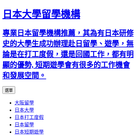
日本大學留學機構
專業日本留學機構推薦，其為有日本研修
史的大學生成功辦理赴日留學、遊學，無
論是在打工度假，還是回國工作，都有明
顯的優勢, 短期遊學會有很多的工作機會
和發展空間。
跳
選單
至
大阪留學
內
日本大學
容
日本打工度假
日本留學
日本短期遊學