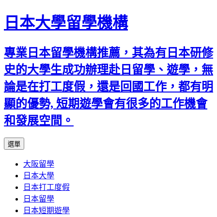
日本大學留學機構
專業日本留學機構推薦，其為有日本研修
史的大學生成功辦理赴日留學、遊學，無
論是在打工度假，還是回國工作，都有明
顯的優勢, 短期遊學會有很多的工作機會
和發展空間。
跳
選單
至
大阪留學
內
日本大學
容
日本打工度假
日本留學
日本短期遊學