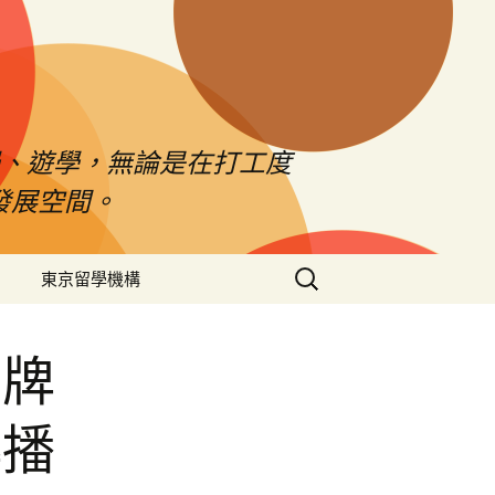
、遊學，無論是在打工度
發展空間。
搜
東京留學機構
尋
關
鍵
品牌
字:
傳播