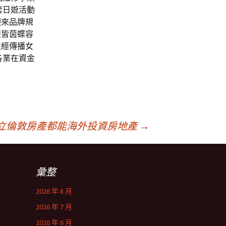
套日遊活動
迎來品牌規
遊皆茵蝶容
法經傳播女
各業在資金
5D立倫敦房產都能海外投資房地產
→
彙整
2026 年 8 月
2026 年 7 月
2026 年 6 月