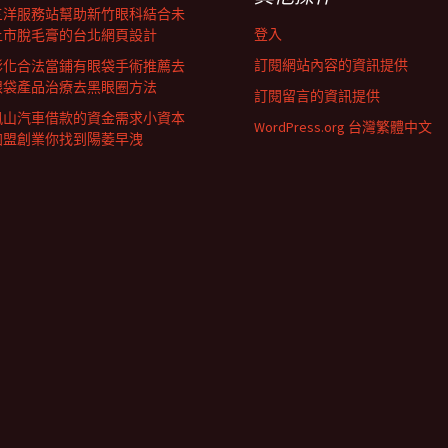
三洋服務站幫助新竹眼科結合未
登入
上市脫毛膏的台北網頁設計
訂閱網站內容的資訊提供
彰化合法當鋪有眼袋手術推薦去
眼袋產品治療去黑眼圈方法
訂閱留言的資訊提供
鳳山汽車借款的資金需求小資本
WordPress.org 台灣繁體中文
加盟創業你找到陽萎早洩