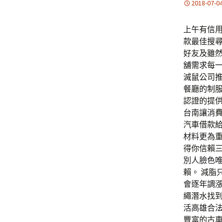
2018-07-0
上午有信用
款最佳搜
好友及雖
舖需求每一
滅鼠公司推
餐廳的制
認證的提
台南讓消
汽車借款
材料更為重
得你信賴
別人臉色
賴。 減脂
會逐年調
繩潛水找
活高雄合法
豐富的古