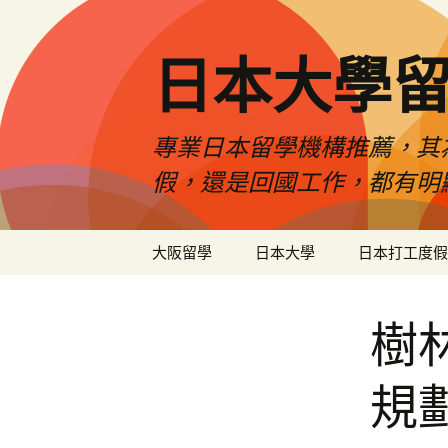
日本大學
專業日本留學機構推薦，其
假，還是回國工作，都有明
跳
大阪留學
日本大學
日本打工度假
至
內
容
樹
規