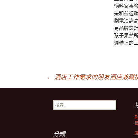
惱料家事
是和益通
劃電洽詢
易品牌設
孩子果然
週轉上的
文
←
酒店工作需求的朋友酒店兼職
章
搜
尋
導
關
鍵
字:
分類
(