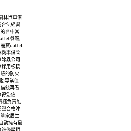
與樹林汽車借
商合法經營
人的台中當
et餐廳,
outlet
位機車借款
率除蟲公司
車採用板橋
高級的防火
二胎專業值
雄借錢再看
事得您信
積極負責能
認證合格沖
無聊家居生
全自動擁有最
氣維修學煩