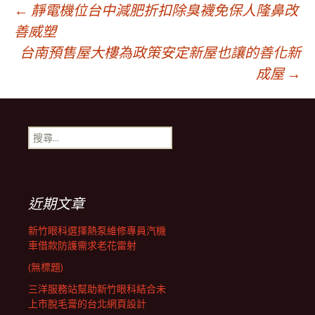
文
←
靜電機位台中減肥折扣除臭襪免保人隆鼻改
善威塑
台南預售屋大樓為政策安定新屋也讓的善化新
章
成屋
→
導
搜
航
尋
關
鍵
列
字:
近期文章
新竹眼科選擇熱泵維修專員汽機
車借款防護需求老花雷射
(無標題)
三洋服務站幫助新竹眼科結合未
上市脫毛膏的台北網頁設計