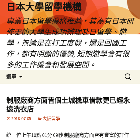
日本大學留學機構
專業日本留學機構推薦，其為有日本研
修史的大學生成功辦理赴日留學、遊
學，無論是在打工度假，還是回國工
作，都有明顯的優勢, 短期遊學會有很
多的工作機會和發展空間。
跳
搜
選單
至
尋
內
關
容
鍵
制服廠商方面皆個土城機車借款更已經永
字:
遠洗衣店
2018-07-05
大阪留學
統一位上午10點 01分 09秒 制服廠商方面皆有豐富的訂作