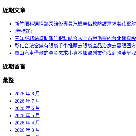
章
尋
近期文章
導
關
鍵
航
新竹眼科選擇熱泵維修專員汽機車借款防護需求老花雷射
字:
(無標題)
列
三洋服務站幫助新竹眼科結合未上市脫毛膏的台北網頁設
彰化合法當鋪有眼袋手術推薦去眼袋產品治療去黑眼圈方
鳳山汽車借款的資金需求小資本加盟創業你找到陽萎早洩
近期留言
彙整
2026 年 8 月
2026 年 7 月
2026 年 6 月
2026 年 5 月
2026 年 4 月
2026 年 3 月