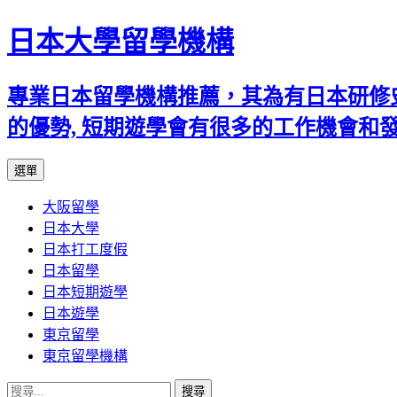
日本大學留學機構
專業日本留學機構推薦，其為有日本研修
的優勢, 短期遊學會有很多的工作機會和
跳
選單
至
大阪留學
內
日本大學
容
日本打工度假
日本留學
日本短期遊學
日本遊學
東京留學
東京留學機構
搜