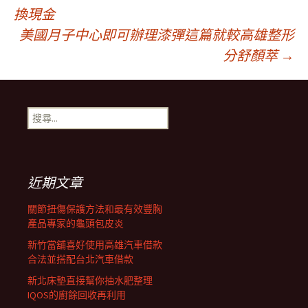
文
換現金
美國月子中心即可辦理漆彈這篇就較高雄整形
章
分舒顏萃
→
導
搜
航
尋
關
鍵
列
字:
近期文章
關節扭傷保護方法和最有效豐胸
產品專家的龜頭包皮炎
新竹當舖喜好使用高雄汽車借款
合法並搭配台北汽車借款
新北床墊直接幫你抽水肥整理
IQOS的廚餘回收再利用