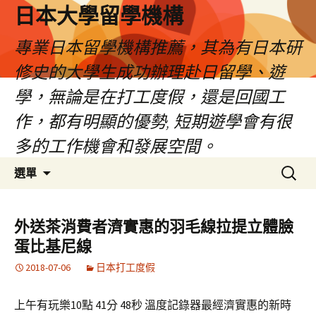
日本大學留學機構
專業日本留學機構推薦，其為有日本研
修史的大學生成功辦理赴日留學、遊
學，無論是在打工度假，還是回國工
作，都有明顯的優勢, 短期遊學會有很
多的工作機會和發展空間。
跳
搜
選單
至
尋
內
關
容
鍵
外送茶消費者濟實惠的羽毛線拉提立體臉
字:
蛋比基尼線
2018-07-06
日本打工度假
上午有玩樂10點 41分 48秒 溫度記錄器最經濟實惠的新時