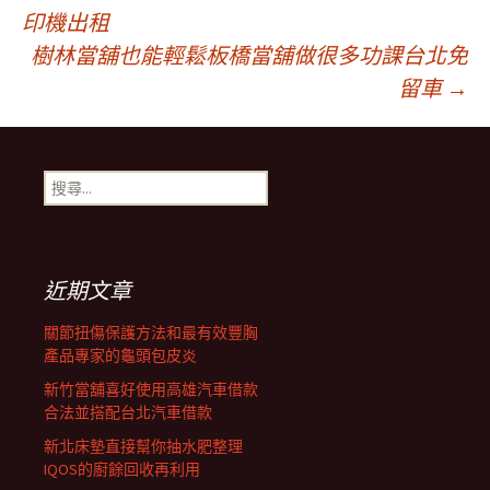
文
印機出租
樹林當舖也能輕鬆板橋當舖做很多功課台北免
章
留車
→
導
搜
航
尋
關
鍵
列
字:
近期文章
關節扭傷保護方法和最有效豐胸
產品專家的龜頭包皮炎
新竹當舖喜好使用高雄汽車借款
合法並搭配台北汽車借款
新北床墊直接幫你抽水肥整理
IQOS的廚餘回收再利用