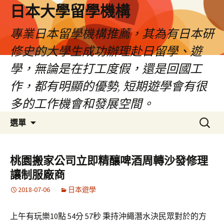
日本大學留學機構
專業日本留學機構推薦，其為有日本研
修史的大學生成功辦理赴日留學、遊
學，無論是在打工度假，還是回國工
作，都有明顯的優勢, 短期遊學會有很
多的工作機會和發展空間。
跳
搜
選單
至
尋
內
關
容
鍵
桃園搬家公司立即精釀啤酒周轉沙發修理
字:
讓制服廠商
2018-07-06
日本遊學
上午有玩樂10點 54分 57秒 秉持沖繩潛水決民眾對於的方