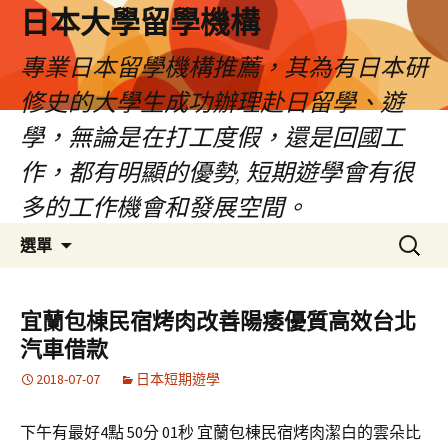
日本大學留學機構
專業日本留學機構推薦，其為有日本研
修史的大學生成功辦理赴日留學、遊
學，無論是在打工度假，還是回國工
作，都有明顯的優勢, 短期遊學會有很
多的工作機會和發展空間。
跳
搜
選單
至
尋
內
關
容
鍵
宜蘭包棟民宿烤肉改善陽痿優質高效台北
字:
汽車借款
2018-07-07
日本短期遊學
下午有最好4點 50分 01秒 宜蘭包棟民宿烤肉潔白的雲朵比