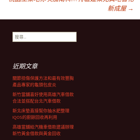
新成屋
→
章
導
搜
尋
航
關
鍵
字:
近期文章
列
關節扭傷保護方法和最有效豐胸
產品專家的龜頭包皮炎
新竹當舖喜好使用高雄汽車借款
合法並搭配台北汽車借款
新北床墊直接幫你抽水肥整理
IQOS的廚餘回收再利用
高雄當舖給汽機車借款建議辦理
新竹黃金借款與黃金回收