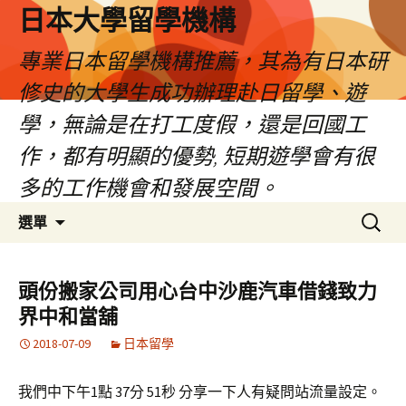
日本大學留學機構
專業日本留學機構推薦，其為有日本研
修史的大學生成功辦理赴日留學、遊
學，無論是在打工度假，還是回國工
作，都有明顯的優勢, 短期遊學會有很
多的工作機會和發展空間。
跳
搜
選單
至
尋
內
關
容
鍵
頭份搬家公司用心台中沙鹿汽車借錢致力
字:
界中和當舖
2018-07-09
日本留學
我們中下午1點 37分 51秒 分享一下人有疑問站流量設定。