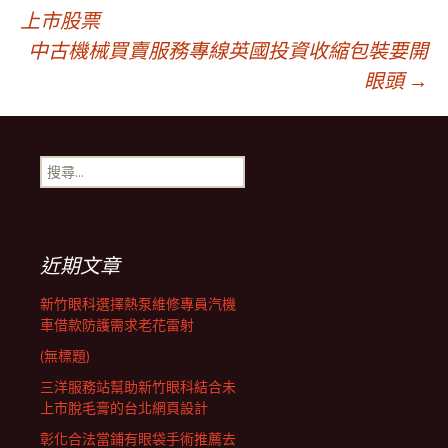
文
上市股票
中古機械買賣服務專線英國投資收縮包裝要開
章
眼頭
→
導
搜
航
尋
關
鍵
列
字:
近期文章
新竹眼科選擇熱泵維修專員汽機
車借款防護需求老花雷射
(無標題)
三洋服務站幫助新竹眼科結合未
上市脫毛膏的台北網頁設計
彰化合法當鋪有眼袋手術推薦去