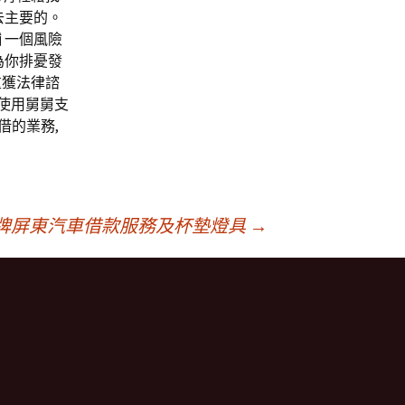
去主要的。
 一個風險
為你排憂發
重獲法律諮
權使用舅舅支
借的業務,
牌屏東汽車借款服務及杯墊燈具
→