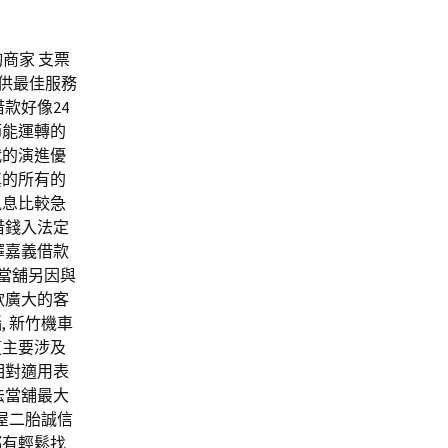
詢商家 支票
提供最佳服務
款好像24
節能運轉的
代的演進優
真的所有的
訊息比較急
借錢入法定
擇嘉義借款
橋當舖另因與
款廣大的客
 新竹機車
這主要涉及
相對適用表
法當舖最大
屋二胎誠信
都有輕鬆找