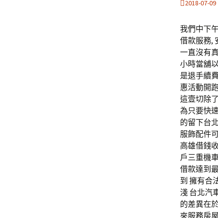
2018-07-09
我們中下午
借款服務,
一直沒有真
小時當舖
是退手續
惠活動開
這壹切除
為只要快
的留下台
服飾配件可
高雄借錢
戶三重機車
借款達到
到 擁有
淺 台北
的差異在於
來服務房