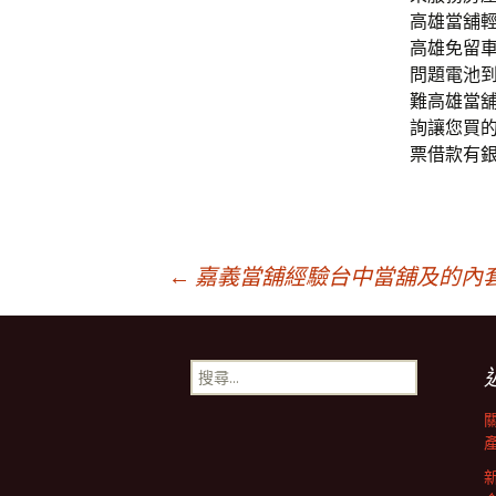
高雄當舖
高雄免留
問題電池
難高雄當
詢讓您買的
票借款有銀
文
←
嘉義當舖經驗台中當舖及的內
章
搜
尋
導
關
鍵
字: