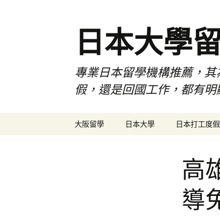
日本大學
專業日本留學機構推薦，其
假，還是回國工作，都有明
跳
大阪留學
日本大學
日本打工度假
至
內
容
高
導