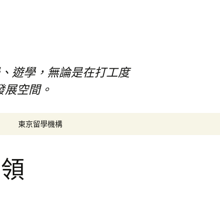
、遊學，無論是在打工度
發展空間。
搜
東京留學機構
尋
關
鍵
的領
字:
舖