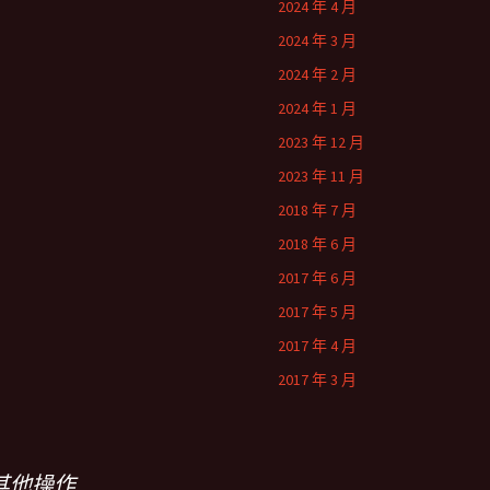
2024 年 4 月
2024 年 3 月
2024 年 2 月
2024 年 1 月
2023 年 12 月
2023 年 11 月
2018 年 7 月
2018 年 6 月
2017 年 6 月
2017 年 5 月
2017 年 4 月
2017 年 3 月
其他操作