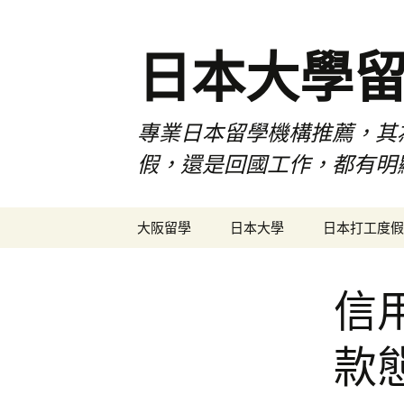
日本大學
專業日本留學機構推薦，其
假，還是回國工作，都有明
跳
大阪留學
日本大學
日本打工度假
至
內
容
信
款