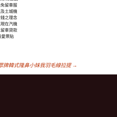
貼免留車服
錢及土城機
借錢之理念
或現在汽機
免留車貸款
最愛票貼
眾牌韓式隆鼻小妹我羽毛線拉提
→