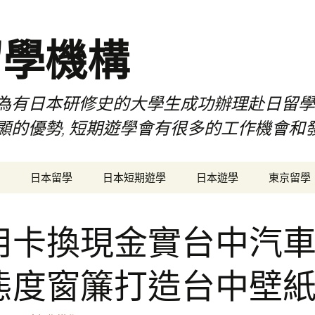
留學機構
為有日本研修史的大學生成功辦理赴日留學
顯的優勢, 短期遊學會有很多的工作機會和
日本留學
日本短期遊學
日本遊學
東京留學
用卡換現金實台中汽
態度窗簾打造台中壁