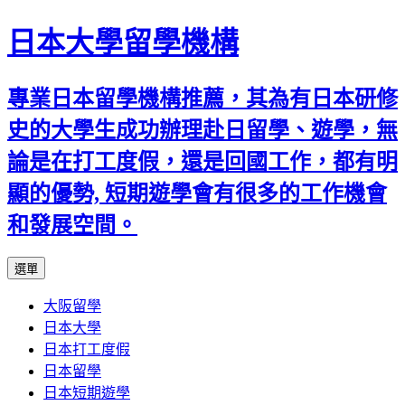
日本大學留學機構
專業日本留學機構推薦，其為有日本研修
史的大學生成功辦理赴日留學、遊學，無
論是在打工度假，還是回國工作，都有明
顯的優勢, 短期遊學會有很多的工作機會
和發展空間。
跳
選單
至
大阪留學
內
日本大學
容
日本打工度假
日本留學
日本短期遊學