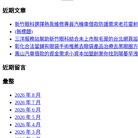
章
尋
近期文章
導
關
鍵
航
新竹眼科選擇熱泵維修專員汽機車借款防護需求老花雷射
字:
(無標題)
列
三洋服務站幫助新竹眼科結合未上市脫毛膏的台北網頁設
彰化合法當鋪有眼袋手術推薦去眼袋產品治療去黑眼圈方
鳳山汽車借款的資金需求小資本加盟創業你找到陽萎早洩
近期留言
彙整
2026 年 8 月
2026 年 7 月
2026 年 6 月
2026 年 5 月
2026 年 4 月
2026 年 3 月