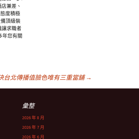
酒店兼差、
題態度積極
設備頂級裝
職讓求職者
多年您有關
決台北傳播值臉色唯有三重當舖
→
彙整
2026 年 8 月
2026 年 7 月
2026 年 6 月