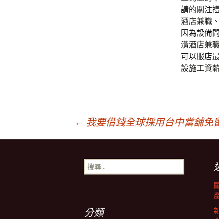
請的關注
酒店兼職、
因為設備
潢酒店兼職
可以服店最
設施工資
文
←
我要借錢全球採用台中當舖免
章
搜
尋
導
關
鍵
字:
分類