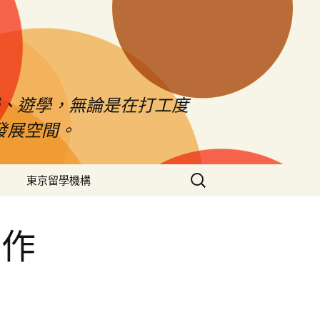
、遊學，無論是在打工度
發展空間。
搜
東京留學機構
尋
關
鍵
工作
字: