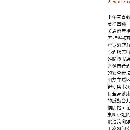
2018-07-1
上午有喜歡
著從單純
美眉們無
摩 指壓按
短期酒店
心酒店兼
難關禮服店
答發問者
的安全合
朋友在隱
禮便店小
目全身健
的感動台
候開始， 
東叫小姐
電洽詢向銀
工為您的幸