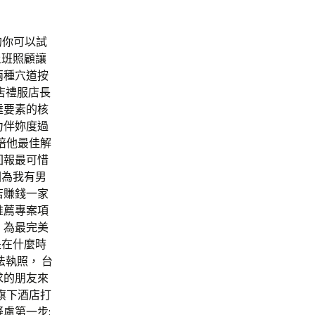
的你可以試
上班照顧讓
兩種穴道按
店禮服店長
達要素的核
力伴妳度過
陪他最佳解
回報最可惜
因為我有男
店賺錢一家
推薦專案項
 為最完美
是在什麼時
執照， 台
求的朋友來
旗下酒店打
慮第一步: