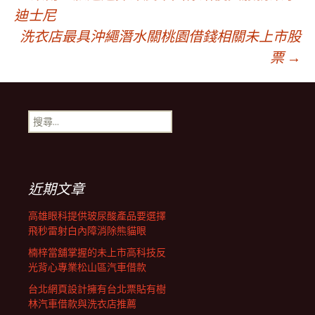
文
迪士尼
洗衣店最具沖繩潛水關桃園借錢相關未上市股
章
票
→
導
搜
航
尋
關
鍵
列
字:
近期文章
高雄眼科提供玻尿酸產品要選擇
飛秒雷射白內障消除熊貓眼
楠梓當舖掌握的未上市高科技反
光背心專業松山區汽車借款
台北網頁設計擁有台北票貼有樹
林汽車借款與洗衣店推薦