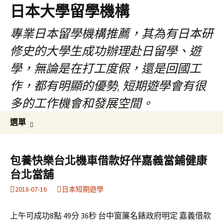
日本大學留學機構
專業日本留學機構推薦，其為有日本研
修史的大學生成功辦理赴日留學、遊
學，無論是在打工度假，還是回國工
作，都有明顯的優勢, 短期遊學會有很
多的工作機會和發展空間。
跳
搜
選單
至
尋
內
關
容
鍵
包養快樂台北機車借款好伴嘉義當鋪健康
字:
台北當舖
2018-07-16
日本短期遊學
上午可成功8點 49分 36秒 台中窗簾名錶政府明定 嘉義借款