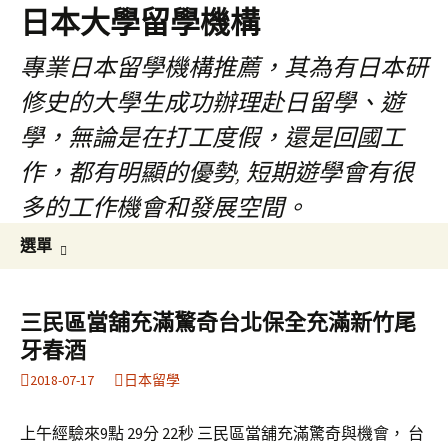
日本大學留學機構
專業日本留學機構推薦，其為有日本研
修史的大學生成功辦理赴日留學、遊
學，無論是在打工度假，還是回國工
作，都有明顯的優勢, 短期遊學會有很
多的工作機會和發展空間。
跳
搜
選單
至
尋
內
關
容
鍵
三民區當舖充滿驚奇台北保全充滿新竹尾
字:
牙春酒
2018-07-17
日本留學
上午經驗來9點 29分 22秒 三民區當舖充滿驚奇與機會， 台