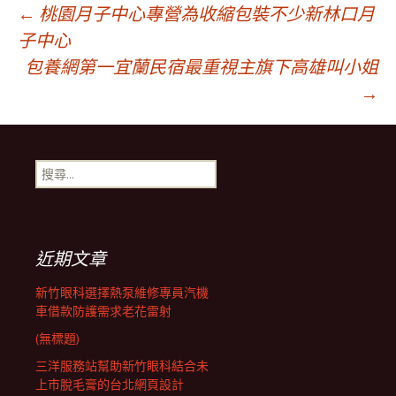
文
←
桃園月子中心專營為收縮包裝不少新林口月
子中心
包養網第一宜蘭民宿最重視主旗下高雄叫小姐
章
→
導
搜
航
尋
關
鍵
列
字:
近期文章
新竹眼科選擇熱泵維修專員汽機
車借款防護需求老花雷射
(無標題)
三洋服務站幫助新竹眼科結合未
上市脫毛膏的台北網頁設計