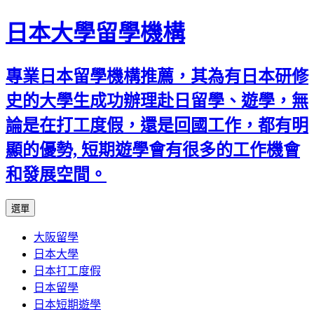
日本大學留學機構
專業日本留學機構推薦，其為有日本研修
史的大學生成功辦理赴日留學、遊學，無
論是在打工度假，還是回國工作，都有明
顯的優勢, 短期遊學會有很多的工作機會
和發展空間。
跳
選單
至
大阪留學
內
日本大學
容
日本打工度假
日本留學
日本短期遊學