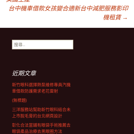
台中機車借款女孩變合適新台中減肥服務影印
章
機租賃
→
導
搜
航
尋
關
鍵
列
字:
近期文章
新竹眼科選擇熱泵維修專員汽機
車借款防護需求老花雷射
(無標題)
三洋服務站幫助新竹眼科結合未
上市脫毛膏的台北網頁設計
彰化合法當鋪有眼袋手術推薦去
眼袋產品治療去黑眼圈方法