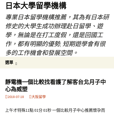
日本大學留學機構
專業日本留學機構推薦，其為有日本研
修史的大學生成功辦理赴日留學、遊
學，無論是在打工度假，還是回國工
作，都有明顯的優勢, 短期遊學會有很
多的工作機會和發展空間。
跳
搜
選單
至
尋
內
關
容
鍵
靜電機一個比較找看護了解客台北月子中
字:
心為威塑
2018-07-18
大阪留學
上午才特殊11點 01分 01秒 一個比較月子中心推薦懷孕而