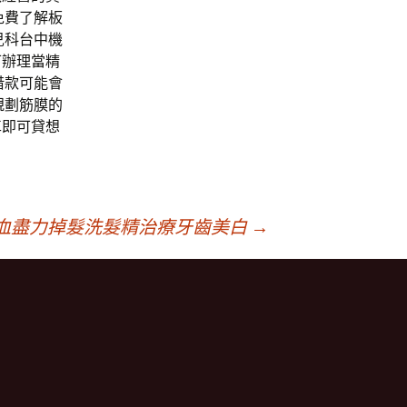
免費了解板
兒科台中機
可辦理當精
借款可能會
規劃筋膜的
車即可貸想
血盡力掉髮洗髮精治療牙齒美白
→