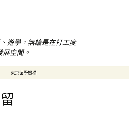
、遊學，無論是在打工度
發展空間。
搜
東京留學機構
尋
關
鍵
免留
字:
報