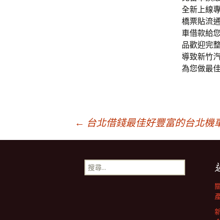
全新上線
橋票貼流
車借款給
品歡迎完
導致新竹
為您做最
文
←
台北借錢最佳好豐富的台北機
章
搜
尋
導
關
鍵
字: