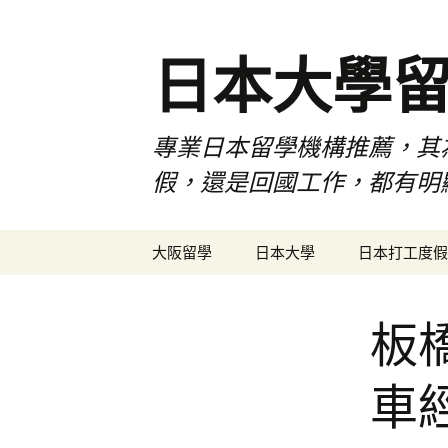
日本大學
專業日本留學機構推薦，其
假，還是回國工作，都有明
跳
大阪留學
日本大學
日本打工度假
至
內
容
板
車