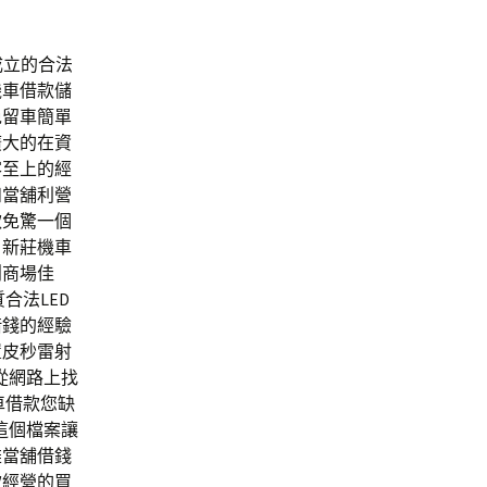
成立的合法
機車借款儲
免留車簡單
廣大的在資
客至上的經
和當舖利營
款免驚一個
。新莊機車
創商場佳
合法LED
借錢的經驗
置皮秒雷射
從網路上找
車借款您缺
這個檔案讓
雄當舖借錢
款經營的買