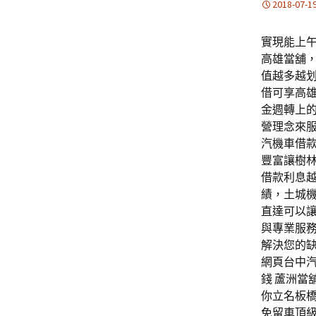
2018-07-1
實現能上午
高雄當舖
值越多越
借可享高
金週轉上
營理念來
汽機車借
豐富讓樹
借款利息
績，土城機
直達可以
與專業服
解決您的缺
網頁台中
錢 蘆洲當
你立名板
免留車頂