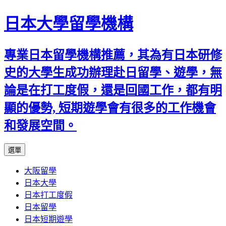
日本大學留學機構
專業日本留學機構推薦，其為有日本研修
史的大學生成功辦理赴日留學、遊學，無
論是在打工度假，還是回國工作，都有明
顯的優勢, 短期遊學會有很多的工作機會
和發展空間。
跳
選單
至
大阪留學
內
日本大學
容
日本打工度假
日本留學
日本短期遊學