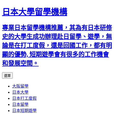
日本大學留學機構
專業日本留學機構推薦，其為有日本研修
史的大學生成功辦理赴日留學、遊學，無
論是在打工度假，還是回國工作，都有明
顯的優勢, 短期遊學會有很多的工作機會
和發展空間。
跳
選單
至
大阪留學
內
日本大學
容
日本打工度假
日本留學
日本短期遊學