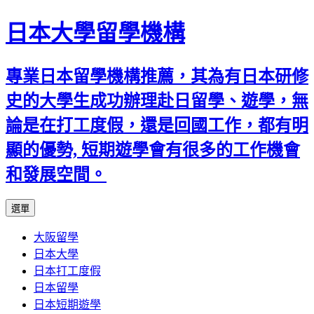
日本大學留學機構
專業日本留學機構推薦，其為有日本研修
史的大學生成功辦理赴日留學、遊學，無
論是在打工度假，還是回國工作，都有明
顯的優勢, 短期遊學會有很多的工作機會
和發展空間。
跳
選單
至
大阪留學
內
日本大學
容
日本打工度假
日本留學
日本短期遊學