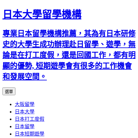
日本大學留學機構
專業日本留學機構推薦，其為有日本研修
史的大學生成功辦理赴日留學、遊學，無
論是在打工度假，還是回國工作，都有明
顯的優勢, 短期遊學會有很多的工作機會
和發展空間。
跳
選單
至
大阪留學
內
日本大學
容
日本打工度假
日本留學
日本短期遊學