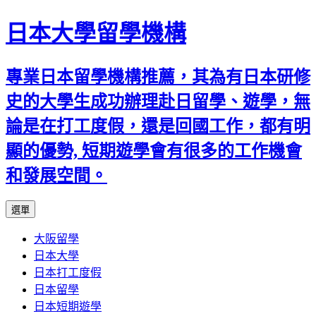
日本大學留學機構
專業日本留學機構推薦，其為有日本研修
史的大學生成功辦理赴日留學、遊學，無
論是在打工度假，還是回國工作，都有明
顯的優勢, 短期遊學會有很多的工作機會
和發展空間。
跳
選單
至
大阪留學
內
日本大學
容
日本打工度假
日本留學
日本短期遊學