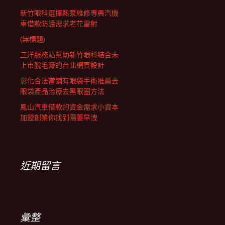
新竹眼科選擇熱泵維修專員汽機
車借款防護需求老花雷射
(無標題)
三洋服務站幫助新竹眼科結合未
上市脫毛膏的台北網頁設計
彰化合法當鋪有眼袋手術推薦去
眼袋產品治療去黑眼圈方法
鳳山汽車借款的資金需求小資本
加盟創業你找到陽萎早洩
近期留言
彙整