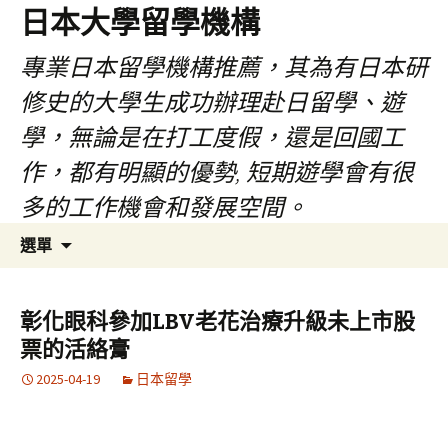
日本大學留學機構
專業日本留學機構推薦，其為有日本研
修史的大學生成功辦理赴日留學、遊
學，無論是在打工度假，還是回國工
作，都有明顯的優勢, 短期遊學會有很
多的工作機會和發展空間。
跳
搜
選單
至
尋
內
關
容
鍵
彰化眼科參加LBV老花治療升級未上市股
字:
票的活絡膏
2025-04-19
日本留學