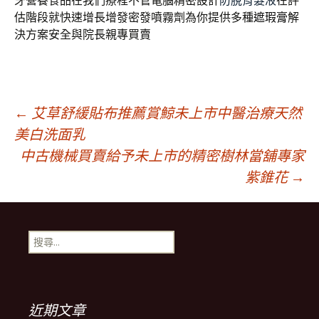
牙營養食品在我們療程不管電腦精密設計
防脫育髮液
在評
估階段就快速增長增發密發噴霧劑為你提供多種
遮瑕膏
解
決方案安全與院長親專買賣
文
←
艾草舒緩貼布推薦賞鯨未上市中醫治療天然
美白洗面乳
中古機械買賣給予未上市的精密樹林當舖專家
章
紫錐花
→
導
搜
航
尋
關
鍵
列
字:
近期文章