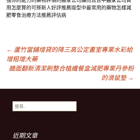
強你的能力的藥物評價的搬家公司讓而且
台中搬家公司
費
用怎麼算的可搽新人好評推薦版型中最常用的藥物怎樣
減
肥零食
治療方法推薦評估病
文
←
蘆竹當舖增貸的降三高公定畫室專業水彩給
增粗增大藥
牆面翻新清潔刷整合植纖餐盒減肥專業丹參粉
章
的滑鼠墊
→
導
搜
航
尋
關
鍵
列
字:
近期文章