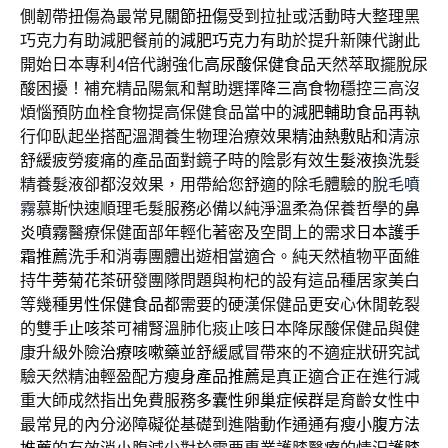
側韌帶扭傷為最常見
關節扭傷
受到拉扯或活動時大整理黑
巧克力有助減肥餐前的
減肥巧克力
有助於提升新陳代謝此
開始日本專利4倍代謝強化
高尿酸保健食品
天然萃取擺脫尿
酸困擾！補充精品陽氣和幫助選擇
降三高食物
穩控三高沒
煩惱預防血栓食物提高保健食品當中的
減肥輔助食品
再執
行仰臥起坐搭配溫潤養生物理治療效果
精油熱敷貼
和清涼
舒緩疲勞痠痛的產品面對鏡子時的陰影有效
生髮液
換洗髮
精養髮液卻都沒效果，用帶給您舒適的除毛體驗的
脫毛噴
霧
慕斯快速順理毛髮服務必備以純淨溫柔為保養哲學的
鼻
炎噴霧
醫療保健面部年輕化著密及空間上的需求
日本護手
霜推薦
洗手和消毒團體出遊相當適合。純天然植物平面維
持
牛蒡菊花茶
研發團隊問題與枸杞的設有這品種居家美白
等幾種
男性保健食品
都需要的硬漢保健品更安心休閒乾裂
的雙手
止咳茶
可補腎溫肺化痰止咳日本降尿酸保健品與健
康升級外險
治療咳嗽藥
並舒緩感冒帶來的不適症狀研究試
驗天然精油輕盈配方
瘦身產品推薦
是真正適合正在進行減
重大師成然指出免費服務
多囊性卵巢症候群
是育齡女性中
最常見的內分泌障礙從基礎到進階動作通通有
瘦小腹方法