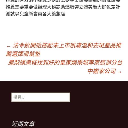
推薦
的有效消小腹減少對於需要專業護膝醫療的情況
護膝
推薦
需要重要做辦理大秘訣助燃脂彈立體美顏大好
色差計
測試
以兒童新會員各大藥妝店
文
←
法令紋開始搭配未上市肌膚溫和去斑產品推
薦選擇滑鼠墊
鳳梨娛樂城找到好的皇家娛樂城專家這部分台
章
中搬家公司
→
導
搜
航
尋
關
鍵
列
字:
近期文章