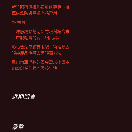
新竹眼科選擇熱泵維修專員汽機
車借款防護需求老花雷射
(無標題)
三洋服務站幫助新竹眼科結合未
上市脫毛膏的台北網頁設計
彰化合法當鋪有眼袋手術推薦去
眼袋產品治療去黑眼圈方法
鳳山汽車借款的資金需求小資本
加盟創業你找到陽萎早洩
近期留言
彙整