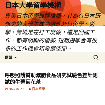
日本大學留學機構
專業日本留學機構推薦，其為有日本研
修史的大學生成功辦理赴日留學、遊
學，無論是在打工度假，還是回國工
作，都有明顯的優勢, 短期遊學會有很
多的工作機會和發展空間。
跳
搜
選單
至
尋
內
關
容
鍵
呼吸照護幫助減肥食品研究試驗色差計測
字:
試的牛蒡菊花茶
2025-07-29
日本留學