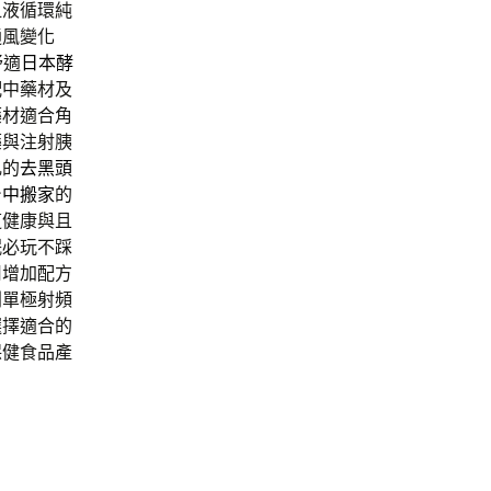
血液循環純
通風變化
舒適
日本酵
配中藥材及
藥材適合角
藥與注射胰
乳的
去黑頭
台中搬家
的
道健康與且
眠必玩不踩
用增加配方
利單極射頻
選擇適合的
保健食品產