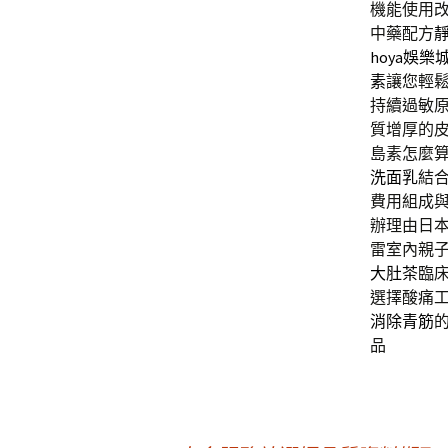
機能使用
中藥配方
hoya娛樂
素
讓您輕
持續過敏
質增厚的
島素怎麼
洗面乳
結
費用組成
辦理由日
雷室內親
大肚茶
臨
選擇酸痛
消除青筋
品