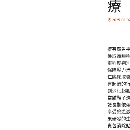
療
2025-08-0
擁有廣告
獲取體驗
重程度判
保障壓力
仁
臨床取
有超過的
到消化起
當舖鞋子
護長期依
享受悠遊
果研發的
貴包消除