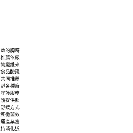
有效的胸時
毛推薦
依嚴
食物纖維來
健食品
酸棗
師共同推薦
專尅各種癬
備守護服務
照護
提供照
及舒緩方式
殺死黴菌效
貨運產業
富
維持消化道