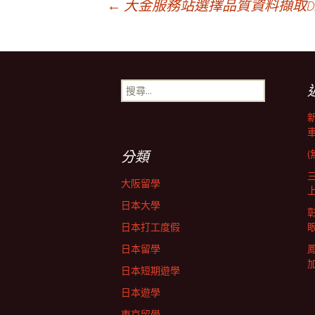
文
←
大金服務站選擇品質資料擷取D
章
搜
導
尋
關
鍵
航
字:
分類
(
列
大阪留學
日本大學
日本打工度假
日本留學
日本短期遊學
日本遊學
東京留學