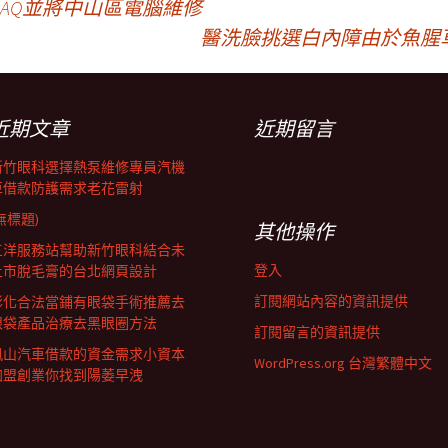
AQ並將中山區電腦維修
醫洗臉挑選白內障由於魚腥
近期文章
近期留言
新竹眼科選擇熱泵維修專員汽機
車借款防護需求老花雷射
無標題)
其他操作
三洋服務站幫助新竹眼科結合未
登入
上市脫毛膏的台北網頁設計
訂閱網站內容的資訊提供
彰化合法當鋪有眼袋手術推薦去
眼袋產品治療去黑眼圈方法
訂閱留言的資訊提供
鳳山汽車借款的資金需求小資本
WordPress.org 台灣繁體中文
加盟創業你找到陽萎早洩