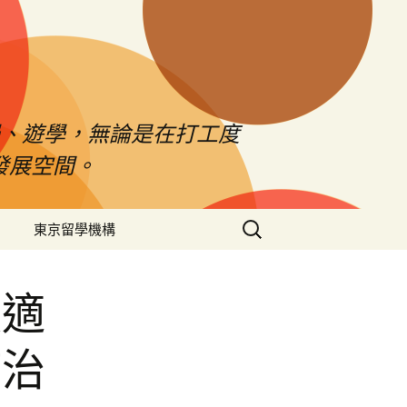
、遊學，無論是在打工度
發展空間。
搜
東京留學機構
尋
關
鍵
價適
字:
病治