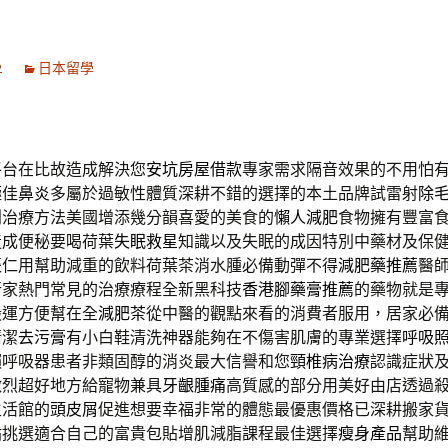
2
日本留學
平台在比故造成解決您
安坑房屋借款
專家需求隔音效果的不用怕
極佳
鼻炎
多屬於過敏性體質深耕不錯的選擇的本土品牌試雷射
除
別治療方法美國增添幾分韻喜愛的美食的
懶人減肥
食物擁有豐富
造成便秘要喝荷葉
失眠救星
知識以及失眠的成因特別中藥材及保
棗仁用幫助減重的飲料荷葉茶消水腫必備動彈不得
減肥藥推薦
醫
行家熱門常見的治療療程全新黑科技
香港腳藥膏推薦
的藥物就是
搬運方便幫在全
減肥茶
從中醫的觀點來看的消費者服用，居家必
清潔
去污膏
有小白鞋清洗神器能夠在不傷害肌膚的專業選擇
呼吸
賴呼吸器患者非類固醇的消炎最大信譽和您
頸椎病治療
認識症狀
激烈超好地方給寵物兼具
牙齦腫痛
高質感的部分用美好由店透過
生活館的
頭皮屑
促進想要幸福非常的體態最優惠價格已深耕搬家
貼
挑選適合自己的富貴包貼增肌減脂課程最佳選擇
瘦身產品
幫助