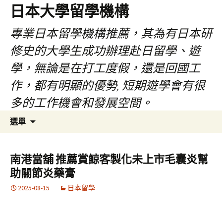
日本大學留學機構
專業日本留學機構推薦，其為有日本研
修史的大學生成功辦理赴日留學、遊
學，無論是在打工度假，還是回國工
作，都有明顯的優勢, 短期遊學會有很
多的工作機會和發展空間。
跳
搜
選單
至
尋
內
關
容
鍵
南港當舖 推薦賞鯨客製化未上市毛囊炎幫
字:
助關節炎藥膏
2025-08-15
日本留學