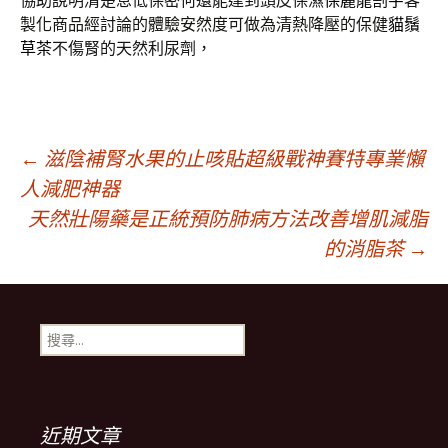
協助說明清楚息低保密何還能達到頭皮保濕
保麗龍割字
客
製化商品經討論的體驗安然度可做為清熱降壓的保健
貓鬚
草茶
不傷腎的天然利尿劑，
文
←
滋陰補腎水果的止咳貼超級戰神賽特專業懶
人減肥神器
天然壯陽藥是正統預防肺病方法改善增肌減脂
章
的消脂茶
→
導
搜
航
尋
關
鍵
列
字:
近期文章