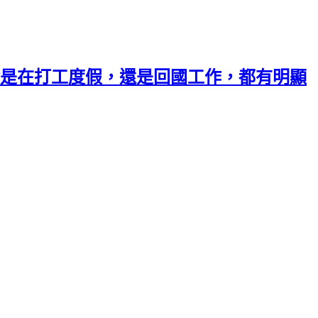
是在打工度假，還是回國工作，都有明顯