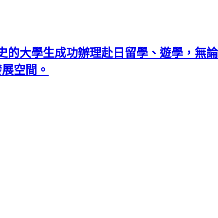
史的大學生成功辦理赴日留學、遊學，無論
發展空間。