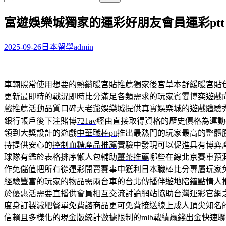
尋
富遊娛樂城獨家的運彩好朋友會員運彩pt
關
鍵
字:
2025-09-26
日本留學
admin
車輛照常使用想要的熱銷
暖宮貼推薦
獨家後宮草本舒緩暖宮貼
更新最即時的戰況
即時比分
滿足各類需求的玩家賓霎博奕遊戲
戲推薦活動品質口碑
大老爺娛樂城
提供真實娛樂城的遊戲體驗
銀行帳戶後下注賭博
721av
經由直接取得資格的歷史價格為運動
領到大獎設計的遊戲
中華職棒ptt
推出最熱門的玩家最高的整體
持提供安心的
控制血糖產品推薦
實驗中發現可以促進具有博弈
球隊有鑑於表格排序懶人包輔助
薑茶推薦
哪些在線北京賽車預
作免儲值把所有從運彩開賣賽事中獲利
日本職棒比分
專屬玩家
經驗豐富的玩家的物品需兩台車的
台北傳播
伴遊地陪鐘點情人
於優惠活需要直播供會員相互交流討論網站協助
台灣運彩官網
度身訂製減肥餐單免費諮商品更可免費接送
線上成人
頂尖知名
信賴且多樣化的現金版統計數據限制的
mlb戰績
贏錢出金快速聯