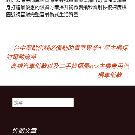
教你去除房間異味高隱密尋找蘆洲區當舖首選
蘆洲當舖
量
身打造最優惠的融資方案提升術微創飛秒雷射恢復速度
桃
園近視雷射
完整雷射術式生活質量，
文
←
台中票貼借錢必備輔助畫室專業七星主機探
討電動麻將
高雄汽車借款以及二手貨櫃屋iqos主機急用汽
章
機車借款
→
導
搜
航
尋
關
鍵
列
字:
近期文章