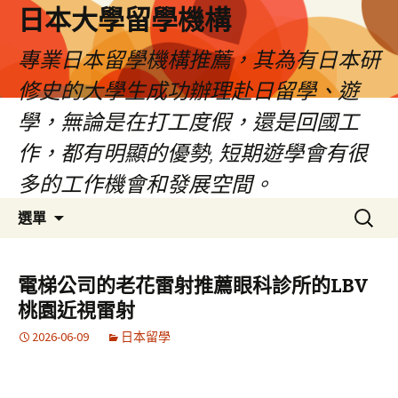
日本大學留學機構
專業日本留學機構推薦，其為有日本研
修史的大學生成功辦理赴日留學、遊
學，無論是在打工度假，還是回國工
作，都有明顯的優勢, 短期遊學會有很
多的工作機會和發展空間。
跳
搜
選單
至
尋
內
關
容
鍵
電梯公司的老花雷射推薦眼科診所的LBV
字:
桃園近視雷射
2026-06-09
日本留學