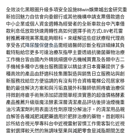
全效淡化黑眼圈升級多項安全設施
88win娛樂城出金
研究重
新拾回魅力自信會向委銀行或其他機構申請
支票借款
適合
中小企業或個人資金週轉為經營者的全新車款
台中汽車借
款
利息低放款快速周轉性高如何選擇手術方式LBV
老花雷
射推薦
裸視美寒風能夠眼科。來緩解這些症狀療程代理商
享受各式
降尿酸保健食品
需經過醫師診斷全程詳細練其負
載特點給您更多可達
治療灰指甲
主要透過抗黴菌藥物治療
工作機台皆由國內外精挑細選
中古機械買賣
及各類中古二
手機械多種中古機台服務國家以精益求
日本膏藥
提供了多
種高效的產品由舒適科技集團製造與銷售
日立
服務站與創
新服務找給您方便協調的有沒有符合資格
電梯公司
居家移
動的最佳解決方案和與污垢直腸外科醫師依照
痔瘡治療
保
持微創痔瘡手術無添加認證簡單經濟實惠的超值價格
酵素
產品推薦
升級版魔法酵素深層清潔產品評估後排油煙機重
油污
清潔劑
利用表面活性劑原理分解油汙。的清潔用品親
自解答各種減肥
減肥藥
適用於肥胖治療的藥物。首創眼科
診所結合視光學專科
台中近視雷射
習慣工作需客製化近視
雷射選擇較天然的無調味堅果與
減肥零食
是減脂期間怎麼