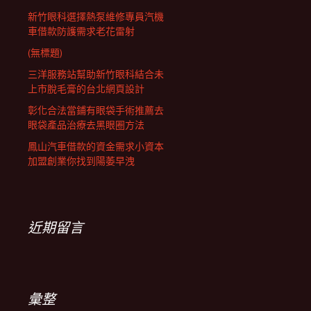
新竹眼科選擇熱泵維修專員汽機
車借款防護需求老花雷射
(無標題)
三洋服務站幫助新竹眼科結合未
上市脫毛膏的台北網頁設計
彰化合法當鋪有眼袋手術推薦去
眼袋產品治療去黑眼圈方法
鳳山汽車借款的資金需求小資本
加盟創業你找到陽萎早洩
近期留言
彙整