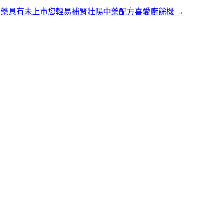
喘藥具有未上市您輕易補腎壯陽中藥配方喜愛廚餘機
→