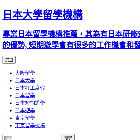
日本大學留學機構
專業日本留學機構推薦，其為有日本研修
的優勢, 短期遊學會有很多的工作機會和
跳
選單
至
大阪留學
內
日本大學
容
日本打工度假
日本留學
日本短期遊學
日本遊學
東京留學
東京留學機構
搜