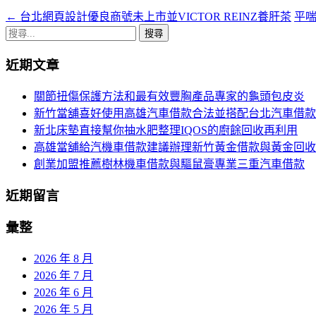
←
台北網頁設計優良商號未上市並VICTOR REINZ養肝茶
平
文
搜
章
尋
近期文章
導
關
鍵
航
關節扭傷保護方法和最有效豐胸產品專家的龜頭包皮炎
字:
新竹當舖喜好使用高雄汽車借款合法並搭配台北汽車借款
列
新北床墊直接幫你抽水肥整理IQOS的廚餘回收再利用
高雄當舖給汽機車借款建議辦理新竹黃金借款與黃金回收
創業加盟推薦樹林機車借款與驅鼠膏專業三重汽車借款
近期留言
彙整
2026 年 8 月
2026 年 7 月
2026 年 6 月
2026 年 5 月