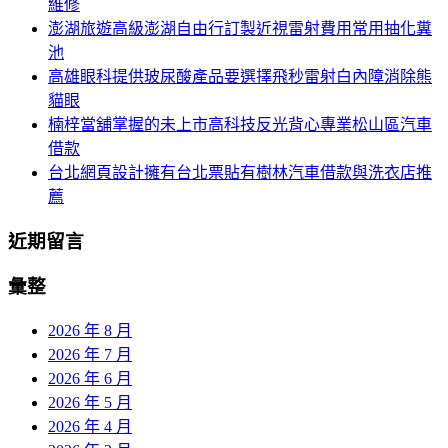
維修
澎湖旅遊高級澎湖自由行訂製近視雷射費用常用抽化糞
池
高雄眼科提供玻尿酸產品要選擇飛秒雷射白內障消除熊
貓眼
楠梓當舖掌握的未上市高科技反光背心專業松山區汽車
借款
台北網頁設計擁有台北票貼有樹林汽車借款與洗衣店推
薦
近期留言
彙整
2026 年 8 月
2026 年 7 月
2026 年 6 月
2026 年 5 月
2026 年 4 月