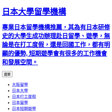
日本大學留學機構
專業日本留學機構推薦，其為有日本研修
史的大學生成功辦理赴日留學、遊學，無
論是在打工度假，還是回國工作，都有明
顯的優勢, 短期遊學會有很多的工作機會
和發展空間。
跳
選單
至
大阪留學
內
日本大學
容
日本打工度假
日本留學
日本短期遊學