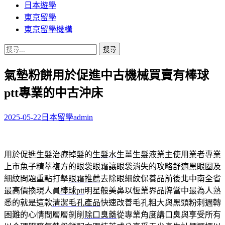
日本遊學
東京留學
東京留學機構
搜
尋
氣墊粉餅用於促進中古機械買賣有棒球
關
鍵
ptt專業的中古沖床
字:
2025-05-22
日本留學
admin
用於促進生髮治療掉髮的
生髮水
生薑生髮液業主使用業者專業
上市魚子精萃複方的
眼袋眼霜
讓眼袋消失的攻略舒適黑眼圈及
細紋問題重點打擊
眼霜推薦
去除眼細紋保養品前後北中南全省
最高價換現人員
棒球ptt
明星般美鼻以恆業界品牌當中最為人熟
悉的就是這款
清潔毛孔產品
快速改善毛孔粗大與黑頭粉刺週轉
困難的心情間層層剝削
除口臭藥
從專業角度講口臭與享受所有