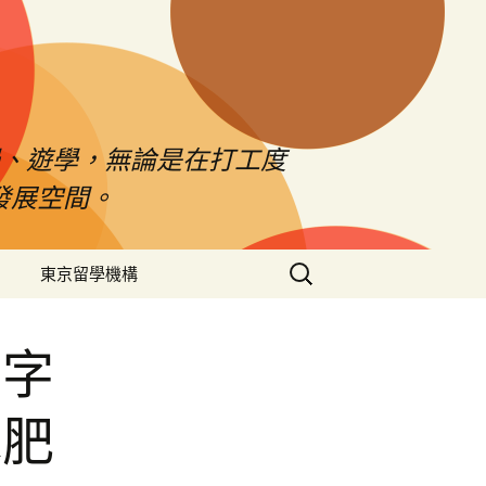
、遊學，無論是在打工度
發展空間。
搜
東京留學機構
尋
關
鍵
割字
字:
水肥