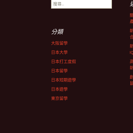
搜
尋
導
關
鍵
字:
航
分類
大阪留學
列
日本大學
日本打工度假
日本留學
日本短期遊學
日本遊學
東京留學