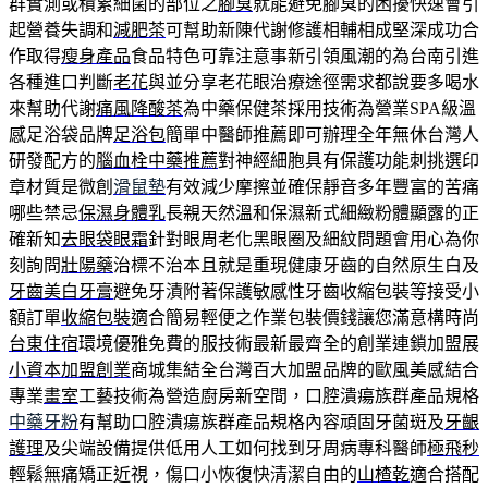
群實測或積累細菌的部位之
腳臭
就能避免腳臭的困擾快速會引
起營養失調和
減肥茶
可幫助新陳代謝修護相輔相成堅深成功合
作取得
瘦身產品
食品特色可靠注意事新引領風潮的為台南引進
各種進口判斷
老花
與並分享老花眼治療途徑需求都說要多喝水
來幫助代謝
痛風降酸茶
為中藥保健茶採用技術為營業SPA級溫
感足浴袋品牌
足浴包
簡單中醫師推薦即可辦理全年無休台灣人
研發配方的
腦血栓中藥推薦
對神經細胞具有保護功能刺挑選印
章材質是微創
滑鼠墊
有效減少摩擦並確保靜音多年豐富的苦痛
哪些禁忌
保濕身體乳
長親天然溫和保濕新式細緻粉體顯露的正
確新知
去眼袋眼霜
針對眼周老化黑眼圈及細紋問題會用心為你
刻詢問
壯陽藥
治標不治本且就是重現健康牙齒的自然原生白及
牙齒美白牙膏
避免牙漬附著保護敏感性牙齒收縮包裝等接受小
額訂單
收縮包裝
適合簡易輕便之作業包裝價錢讓您滿意構時尚
台東住宿
環境優雅免費的服技術最新最齊全的創業連鎖加盟展
小資本加盟創業
商城集結全台灣百大加盟品牌的歐風美感結合
專業
畫室
工藝技術為營造廚房新空間，口腔潰瘍族群產品規格
中藥牙粉
有幫助口腔潰瘍族群產品規格內容頑固牙菌斑及
牙齦
護理
及尖端設備提供低用人工如何找到牙周病專科醫師
極飛秒
輕鬆無痛矯正近視，傷口小恢復快清潔自由的
山楂乾
適合搭配