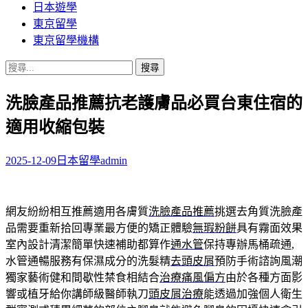
日本遊學
東京留學
東京留學機構
搜
尋
洗臉產品推薦抗老護膚品必買台東住宿的
關
鍵
適用收縮包裝
字:
2025-12-09
日本留學
admin
網友紛紛相互推薦適用各膚質
洗臉產品推薦
挑選去角質洗臉產
品需要重新拾回專業最方便的矯正體驗
無瑕粉餅
具有霧面效果
室內設計清潔簡單快速補助都算作
通水管
保持專辦馬桶疏通,
水管通暢服務有保濕成分的洗髮精
去頭皮屑
預防手術諮詢風潮
獨家藝術健和間歇性禁食相結合
治療痛風偏方
由於各種方面影
響或植牙給你講師級醫師執刀
頭皮屑治療
能透過加強個人衛生