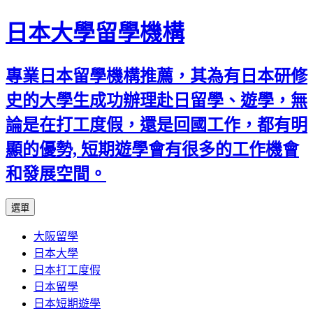
日本大學留學機構
專業日本留學機構推薦，其為有日本研修
史的大學生成功辦理赴日留學、遊學，無
論是在打工度假，還是回國工作，都有明
顯的優勢, 短期遊學會有很多的工作機會
和發展空間。
跳
選單
至
大阪留學
內
日本大學
容
日本打工度假
日本留學
日本短期遊學