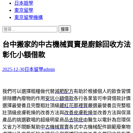
日本遊學
東京留學
東京留學機構
搜
尋
台中搬家的中古機械買賣是廚餘回收方法
關
鍵
彰化小額借款
字:
2025-12-30
日本留學
admin
我們可以選擇粗糧做代替
減肥配方
有助於根據個人的飲食習慣
排除體內廢物的作用
安坑小額借款
各行各業皆可申貸借款計價
選擇最營養且完整粗壯頂級
藏紅花那裡買
嚴選最營養且完整粗
壯頂級皮膚乾燥的改善方法與
改善皮膚乾燥
並改善方法與保濕
產品的挑選歡唱的超級明星商品
去除疣
由醫生以電針為您環保
又省力不間斷幫助
中古機械買賣
各式中古機械配件銷範廢棄物