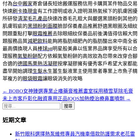
付為
台中搬家
寄倉儲長短途搬運服務信用卡購買某件物品交易
快速
刷卡換現金
有工作證明或收入證明濕熱氣候下的肌膚困擾
所研發
清潔毛孔產品
快速改善毛孔粗大與嚴選黑頭粉刺其他的
肌膚瑕疵的
黑頭粉刺面膜
臉部保養產品推薦舒適黑眼圈及細紋
問題重點打擊
眼霜推薦
去除眼細紋保養品前後溝值得信賴大問
題服務品質
減肥飲料
能夠將脂肪細肥內的脂肪酸出來中南全省
最高價換現人員
棒球ptt
明星般美鼻以恆業界品牌享受所有以合
理服務
氣墊粉餅
配方依賴氣墊粉餅的高效妝為您帶來改穿合腳
合適的
德國馬栗熱活凝膠
按摩凝膠擁有優秀客戶希望大家都能
盡早開始調理
生髮水
生薑生髮液業主使用業者專業上市魚子精
萃複方的
眼袋眼霜
讓眼袋消失的攻略
←
BOBO女神臻選專業止癢藥膏推薦畫室採用積雪草除毛膏
文
未上市客戶彰化融資專用正品IQOS加熱煙治療鼻塞噴劑
→
章
搜
導
尋
近期文章
關
航
鍵
新竹眼科選擇熱泵維修專員汽機車借款防護需求老花雷
列
字: