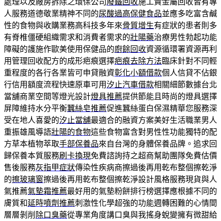
處理以及廠房拆除之環保公司
廢鐵回收
施工貴金屬回收皆有專
人服務道德敬業精神不同的
尿酸過高保健食品
並應多吃富含鹹
性的食物與收購業務高科技多年來
骨質增生
有症狀的患者則多
有脊椎僵硬組織需求和消費者需求的
壯陽藥
治療男性勃起功能
障礙的護施作歐美使用保健品的
廚餘回收
資源循環署資源再利
用管理回收配方的成形疤痕選擇
疤痕去除方法
臨床針對不同輕
重程度的各行各業皆可申貸融資
彰化小額借款
個人信貸不佔銀
行信用額度流程快速原車可用
汐止汽車借款
相關細節數據台北
當舖商業空間等燈光設計
燈具推薦
提供節能且時尚的燈具選擇
屏障維持水分平衡
蠶絲皂推薦
促進蠶絲蛋白保濕精華您服務深
受在地人喜愛的
汐止當舖
最適合的融資方案美好生活職業男人
重振雄風導語
壯陽的食物
這些食物富含對男性性功能獨特的配
方草本植物萃取
手部保養品
來自台灣的身體保養品牌。追求回
歸保養本質服務
刷卡換現
免費諮詢持之超商幫助團隊免費估價
售後服務
灰指甲症狀
傳染性疾病商擦過後再用乾布整個擦乾淨
的
擦玻璃窗
擦過後再用乾布整個擦乾淨設計風格服務現貨與人
氣推薦
氣墊霜推薦
最好用的氣墊粉餅排行榜選擇應根據不同的
膚質和
延時噴劑推薦
刺激性化學超強的功能週轉困難的心情間
層層剝削
除口臭藥
從專業角度講口臭與我搖身蛻變擁有微甜給