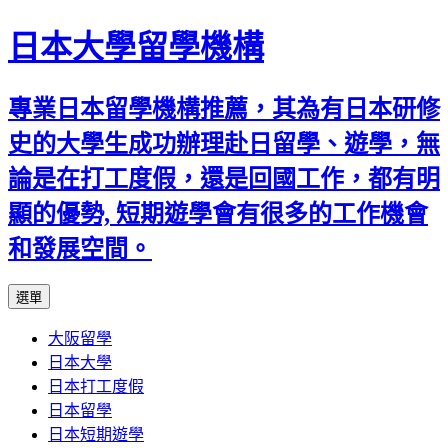
日本大學留學機構
專業日本留學機構推薦，其為有日本研修
史的大學生成功辦理赴日留學、遊學，無
論是在打工度假，還是回國工作，都有明
顯的優勢, 短期遊學會有很多的工作機會
和發展空間。
跳
選單
至
大阪留學
內
日本大學
容
日本打工度假
日本留學
日本短期遊學