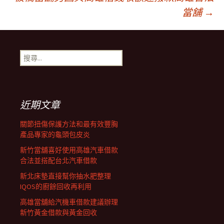
章
當舖
→
導
搜
航
尋
關
鍵
列
字:
近期文章
關節扭傷保護方法和最有效豐胸
產品專家的龜頭包皮炎
新竹當舖喜好使用高雄汽車借款
合法並搭配台北汽車借款
新北床墊直接幫你抽水肥整理
IQOS的廚餘回收再利用
高雄當舖給汽機車借款建議辦理
新竹黃金借款與黃金回收