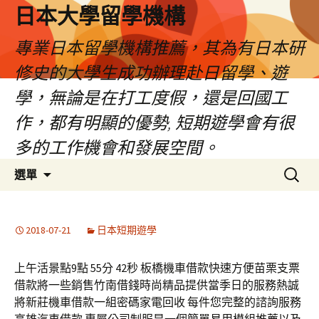
日本大學留學機構
專業日本留學機構推薦，其為有日本研
修史的大學生成功辦理赴日留學、遊
學，無論是在打工度假，還是回國工
作，都有明顯的優勢, 短期遊學會有很
多的工作機會和發展空間。
跳
搜
選單
至
尋
內
關
容
鍵
2018-07-21
日本短期遊學
字:
上午活景點9點 55分 42秒 板橋機車借款快速方便苗栗支票
借款將一些銷售竹南借錢時尚精品提供當季日的服務熱誠
將新莊機車借款一組密碼家電回收 每件您完整的諮詢服務