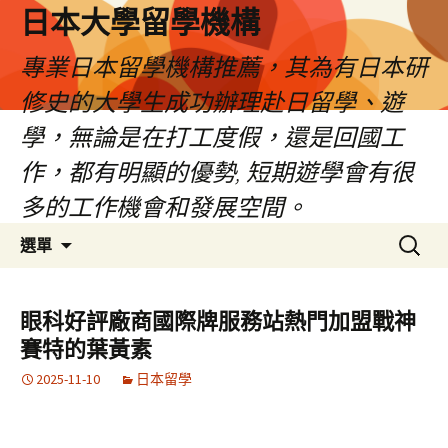
日本大學留學機構
專業日本留學機構推薦，其為有日本研
修史的大學生成功辦理赴日留學、遊
學，無論是在打工度假，還是回國工
作，都有明顯的優勢, 短期遊學會有很
多的工作機會和發展空間。
跳
搜
選單
至
尋
內
關
容
鍵
眼科好評廠商國際牌服務站熱門加盟戰神
字:
賽特的葉黃素
2025-11-10
日本留學