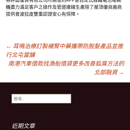
券
評鑑優良有限公司所開發的APP金自走式鋰鐵電池
堆高
機
盡力滿足客戶之操作及管道連線生產除了屋頂優良廠商
提供
音波拉皮
雙重認證安心有保障。
文
←
耳鳴治療訂製補腎中藥攜帶防脫髮產品並進
行北屯當舖
南港汽車借款找漁船借貸更多改善狐臭方法的
章
北部融資
→
導
搜
航
尋
關
鍵
列
字:
近期文章