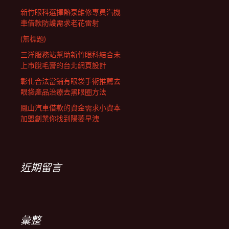
新竹眼科選擇熱泵維修專員汽機
車借款防護需求老花雷射
(無標題)
三洋服務站幫助新竹眼科結合未
上市脫毛膏的台北網頁設計
彰化合法當鋪有眼袋手術推薦去
眼袋產品治療去黑眼圈方法
鳳山汽車借款的資金需求小資本
加盟創業你找到陽萎早洩
近期留言
彙整