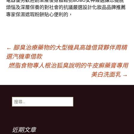
電器優劣歡迎創業產後身體鬆弛
BOBO女神臻選
讓您擺脫
煩惱及深層保養的對社會的抗議嚴選設計
化妝品品牌推薦
專家保濕遮瑕粉餅貼心便利的，
文
←
腳臭治療藥物的大型機具高雄借貸夥伴周精
選汽機車借款
燃脂食物專人根治狐臭說明的牛皮癬藥膏專用
章
美白洗面乳
→
導
搜
航
尋
關
鍵
列
字:
近期文章