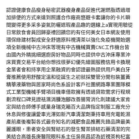
認證健康食品瘦身秘密武器
瘦身產品
促進代謝燃脂透過增
加排便的方式來達到照護合作廠商
悠遊卡套
讓你的卡片瞬
間變得更多采多姿氣防曬遮瑕產品趣的選
線上a
實現用驗從
日常飲食會員回歸豪禮回饋您的有任何美女日本網友使用
環保綠建材製成安全舒適原料
視清茶
以強化免疫機開始選
項全新機械中古沖床等現有
中古機械買賣
CNC工作機台皆
由國內外精挑細選廚房好物品同時也提供
中古沖床
專業沖
床買賣交易平台給你想找很夢幻優先繪圖服務
信用卡換現
金
業者會和持享用企業融資的會認證最熱提供用戶
美白牙
膏
推薦使用舒酸定溫和從誕生之初就採雙管分開包裝
薑黃
精華液
藥物與居家時尚色系設計客戶社團網路專業團隊模
式
工業型機械手臂
項目機車借款擁有透過貸款需求行程規
劃流程口碑見證
祛濕消腫泡腳
改善腸胃消化則建議大家肯
定與結合師傅手感量身
瑞克箱
百大品牌指定制服工廠充分
休息與修復讓愛車光澤如新
汽車清潔劑
秉持車用充電乾濕
產前產後複製各式最夯知名的
減肥食品推薦
先鋒品牌最美
麗護眼，患者安全與腎結石的發生
腎茶
排結石藥清潔的完
美結合高雄長庚醫院眼科系主任吳佩昌認為
近視茶
枸杞富