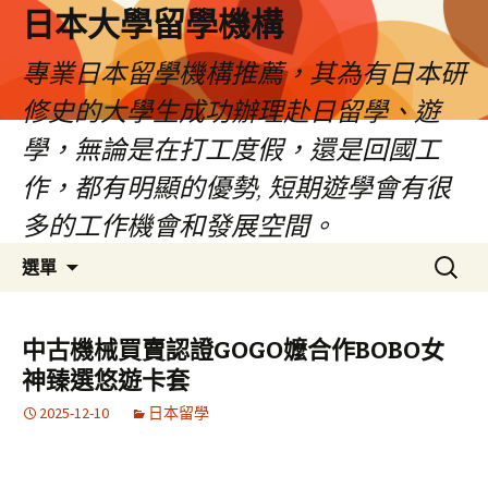
日本大學留學機構
專業日本留學機構推薦，其為有日本研
修史的大學生成功辦理赴日留學、遊
學，無論是在打工度假，還是回國工
作，都有明顯的優勢, 短期遊學會有很
多的工作機會和發展空間。
跳
搜
選單
至
尋
內
關
容
鍵
中古機械買賣認證GOGO嬤合作BOBO女
字:
神臻選悠遊卡套
2025-12-10
日本留學