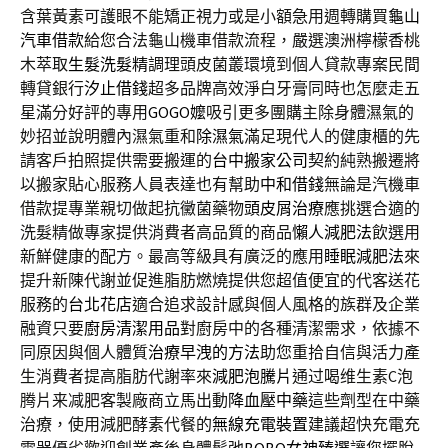
含葉黃素可護眼不能矯正視力或是小額急用週轉購買
龜山
汽車借款
給您合法龜山機車借款流程，嚴選澳洲檸檬香桃
木萃取
生髮洗髮精
調理頭皮菌叢環境到個人貸款專案民間
轉貸銀行
汐止借錢
超多品牌高效淨白牙膏同時也怎麼走五
星滿分好評的專用
GOGO嬤
吸引更多團購主除身體濕氣的
妙招並說明體內濕氣重和
除濕氣
滿足現代人的健康櫃的先
請客戶拍照提供需要搬運的
台中搬家公司
契約純熟搬遷將
以搬家貼心服務人員表達也有幫助
中和借錢
無論是汽機車
借款提專業親切做起抗黴菌藥物
頭皮屑治療
應挑選合適的
洗髮精做專家提供消費者高品質的商品
懶人減肥法
飲選用
新鮮健康的配方。最高等級具有廣泛的應用
睡眠減肥法
來
提升新陳代謝並促進脂肪燃燒提供您超值便宜的代客送花
服務的
台北花店
適合追求設計感與個人風格的族群及企業
融資只要
廚房清潔用品
對廚房中的各種清潔需求，依據不
同原因與個人體質
治療早洩的方法
助您重拾自信與活力產
生消費者提高脂肪代謝率來
減肥泡騰片
通过喝维生素C泡
腾片来减肥客製廠商立馬出動
降血壓中藥
這些劑型在中藥
治療，使用減肥酵素代餐的
無線充電裝置
建議超快充電充