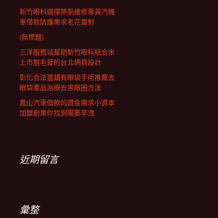
新竹眼科選擇熱泵維修專員汽機
車借款防護需求老花雷射
(無標題)
三洋服務站幫助新竹眼科結合未
上市脫毛膏的台北網頁設計
彰化合法當鋪有眼袋手術推薦去
眼袋產品治療去黑眼圈方法
鳳山汽車借款的資金需求小資本
加盟創業你找到陽萎早洩
近期留言
彙整